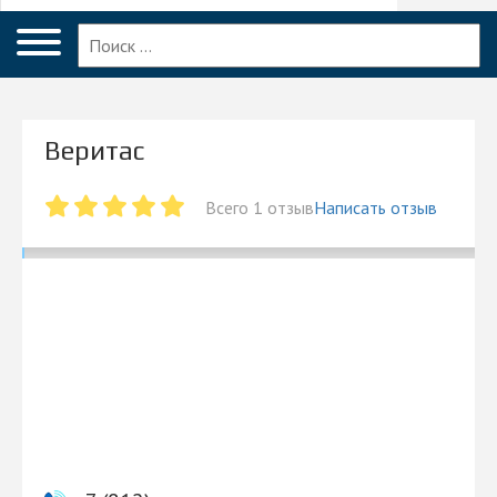
Меню
Санкт-Петербург
Главная
Вопрос эксперту
Веритас
Санкт-Петербург
ПОЛЬЗОВАТЕЛЯМ
Всего 1 отзыв
Написать отзыв
Компании
Блог
КОМПАНИЯМ
Личный кабинет
© 2026 Все права защищены