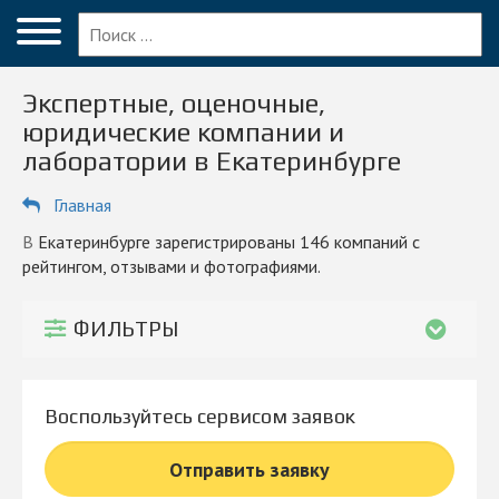
Меню
Главная
Экспертные, оценочные,
Вопрос эксперту
юридические компании и
лаборатории в Екатеринбурге
Екатеринбург
Главная
ПОЛЬЗОВАТЕЛЯМ
Компании
в Екатеринбурге зарегистрированы 146 компаний с
рейтингом, отзывами и фотографиями.
Блог
ФИЛЬТРЫ
КОМПАНИЯМ
Личный кабинет
Воспользуйтесь сервисом заявок
© 2026 Все права защищены
Отправить заявку