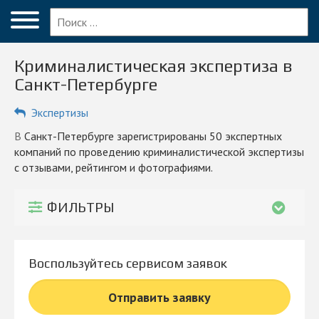
Меню
Главная
Криминалистическая экспертиза в
Вопрос эксперту
Санкт-Петербурге
Санкт-Петербург
Экспертизы
ПОЛЬЗОВАТЕЛЯМ
в Санкт-Петербурге зарегистрированы 50 экспертных
компаний по проведению криминалистической экспертизы
Компании
с отзывами, рейтингом и фотографиями.
Блог
ФИЛЬТРЫ
КОМПАНИЯМ
Личный кабинет
Воспользуйтесь сервисом заявок
© 2026 Все права защищены
Отправить заявку