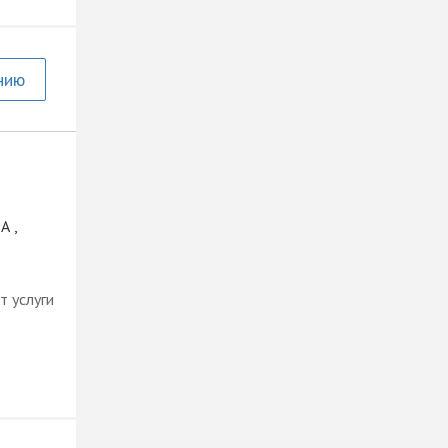
нию
А ,
т услуги