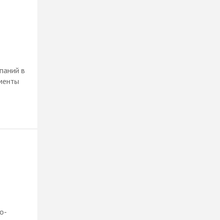
паний в
ументы
о-