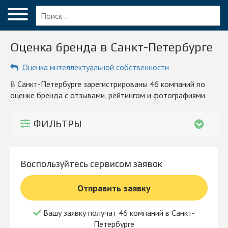
Меню
Главная
Оценка бренда в Санкт-Петербурге
Вопрос эксперту
Оценка интеллектуальной собственности
Санкт-Петербург
в Санкт-Петербурге зарегистрированы 46 компаний по
ПОЛЬЗОВАТЕЛЯМ
оценке бренда с отзывами, рейтингом и фотографиями.
Компании
ФИЛЬТРЫ
Блог
КОМПАНИЯМ
Воспользуйтесь сервисом заявок
Личный кабинет
Отправить заявку
© 2026 Все права защищены
Вашу заявку получат 46 компаний в Санкт-
Петербурге