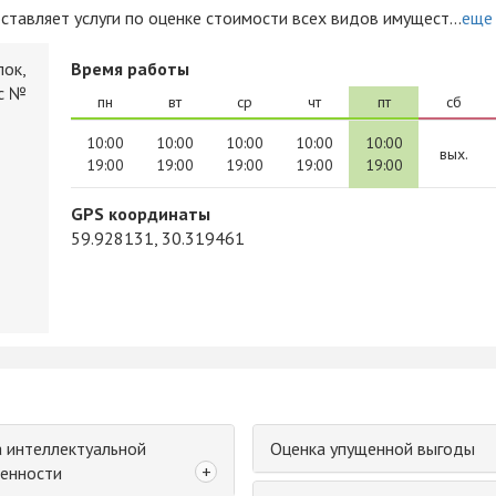
тавляет услуги по оценке стоимости всех видов имущест...
еще
лок,
Время работы
ис №
пн
вт
ср
чт
пт
сб
10:00
10:00
10:00
10:00
10:00
вых.
19:00
19:00
19:00
19:00
19:00
GPS координаты
59.928131, 30.319461
 интеллектуальной
Оценка упущенной выгоды
+
енности