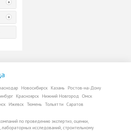
+
+
е
да
раснодар
Новосибирск
Казань
Ростов-на-Дону
инбург
Красноярск
Нижний Новгород
Омск
нск
Ижевск
Тюмень
Тольятти
Саратов
 компаний по проведению экспертиз, оценки,
 лабораторных исследований, строительному