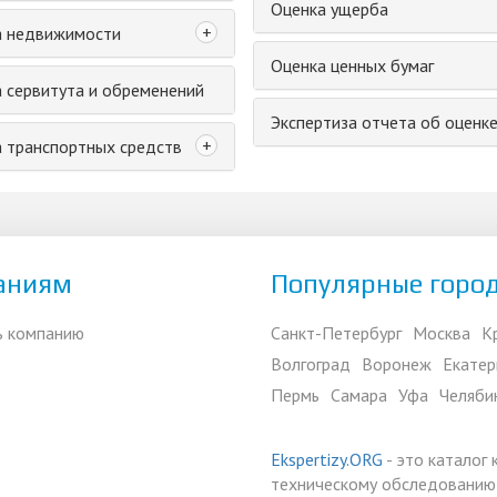
Оценка ущерба
+
а недвижимости
Оценка ценных бумаг
 сервитута и обременений
Экспертиза отчета об оценк
+
 транспортных средств
аниям
Популярные горо
ь компанию
Санкт-Петербург
Москва
К
Волгоград
Воронеж
Екатер
Пермь
Самара
Уфа
Челяби
Ekspertizy.ORG
- это каталог
техническому обследованию,