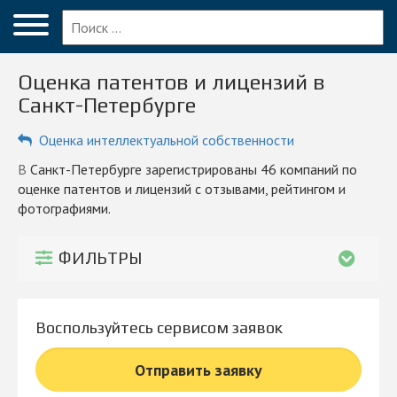
Меню
Главная
Оценка патентов и лицензий в
Вопрос эксперту
Санкт-Петербурге
Санкт-Петербург
Оценка интеллектуальной собственности
ПОЛЬЗОВАТЕЛЯМ
в Санкт-Петербурге зарегистрированы 46 компаний по
оценке патентов и лицензий с отзывами, рейтингом и
Компании
фотографиями.
Блог
ФИЛЬТРЫ
КОМПАНИЯМ
Личный кабинет
Воспользуйтесь сервисом заявок
© 2026 Все права защищены
Отправить заявку