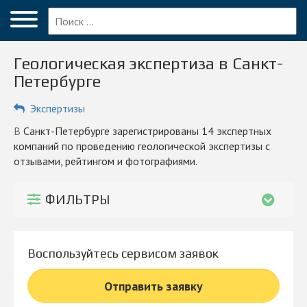
Меню
Главная
Геологическая экспертиза в Санкт-
Вопрос эксперту
Петербурге
Санкт-Петербург
Экспертизы
ПОЛЬЗОВАТЕЛЯМ
в Санкт-Петербурге зарегистрированы 14 экспертных
компаний по проведению геологической экспертизы с
Компании
отзывами, рейтингом и фотографиями.
Блог
ФИЛЬТРЫ
КОМПАНИЯМ
Личный кабинет
Воспользуйтесь сервисом заявок
© 2026 Все права защищены
Отправить заявку