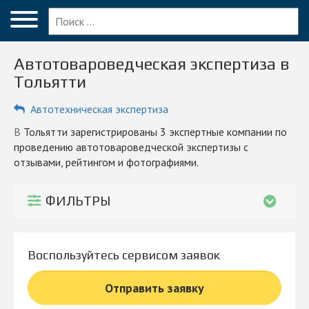
Меню
Главная
Автотовароведческая экспертиза в
Вопрос эксперту
Тольятти
Тольятти
Автотехническая экспертиза
ПОЛЬЗОВАТЕЛЯМ
в Тольятти зарегистрированы 3 экспертные компании по
проведению автотовароведческой экспертизы с
Компании
отзывами, рейтингом и фотографиями.
Блог
ФИЛЬТРЫ
КОМПАНИЯМ
Личный кабинет
Воспользуйтесь сервисом заявок
© 2026 Все права защищены
Отправить заявку