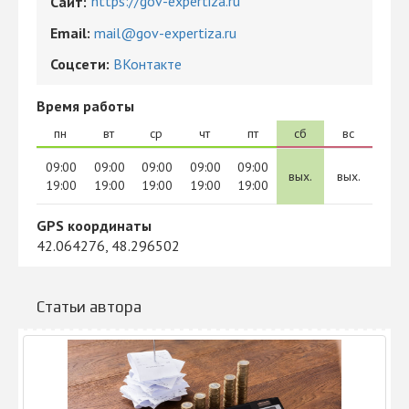
https://gov-expertiza.ru
Сайт:
Email:
mail@gov-expertiza.ru
Соцсети:
ВКонтакте
Время работы
пн
вт
ср
чт
пт
сб
вс
09:00
09:00
09:00
09:00
09:00
вых.
вых.
19:00
19:00
19:00
19:00
19:00
GPS координаты
42.064276, 48.296502
Статьи автора