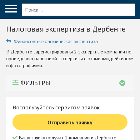
Меню
Главная
Налоговая экспертиза в Дербенте
Вопрос эксперту
Финансово-экономическая экспертиза
Дербент
в Дербенте зарегистрированы 2 экспертные компании по
ПОЛЬЗОВАТЕЛЯМ
проведению налоговой экспертизы с отзывами, рейтингом
и фотографиями.
Компании
Блог
ФИЛЬТРЫ
КОМПАНИЯМ
Личный кабинет
Воспользуйтесь сервисом заявок
© 2026 Все права защищены
Отправить заявку
Вашу заявку получат 2 компании в Дербенте