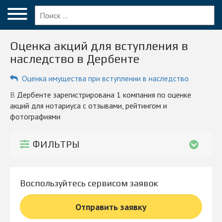
Меню
Главная
Оценка акций для вступления в
Вопрос эксперту
наследство в Дербенте
Дербент
Оценка имущества при вступлении в наследство
ПОЛЬЗОВАТЕЛЯМ
в Дербенте зарегистрирована 1 компания по оценке
акций для нотариуса с отзывами, рейтингом и
Компании
фотографиями
Блог
ФИЛЬТРЫ
КОМПАНИЯМ
Личный кабинет
Воспользуйтесь сервисом заявок
© 2026 Все права защищены
Отправить заявку