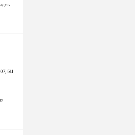
видов
407, БЦ
ых