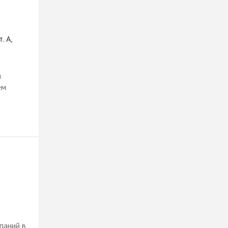
. А,
и
ем
паний в