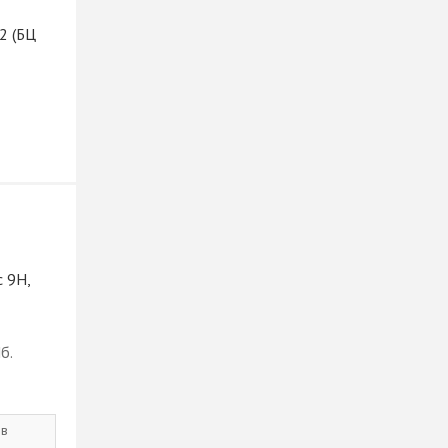
2 (БЦ
с 9Н,
б.
 в