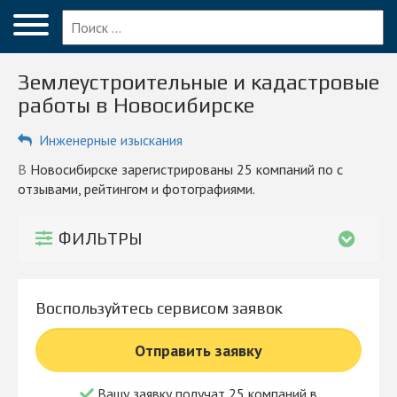
Меню
Главная
Землеустроительные и кадастровые
Вопрос эксперту
работы в Новосибирске
Новосибирск
Инженерные изыскания
ПОЛЬЗОВАТЕЛЯМ
в Новосибирске зарегистрированы 25 компаний по с
отзывами, рейтингом и фотографиями.
Компании
Блог
ФИЛЬТРЫ
КОМПАНИЯМ
Личный кабинет
Воспользуйтесь сервисом заявок
© 2026 Все права защищены
Отправить заявку
Вашу заявку получат 25 компаний в