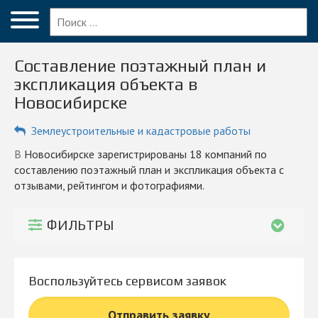
Меню
Главная
Составление поэтажный план и
Вопрос эксперту
экспликация объекта в
Новосибирске
Новосибирск
Землеустроительные и кадастровые работы
ПОЛЬЗОВАТЕЛЯМ
Компании
в Новосибирске зарегистрированы 18 компаний по
составлению поэтажный план и экспликация объекта с
Блог
отзывами, рейтингом и фотографиями.
КОМПАНИЯМ
ФИЛЬТРЫ
Личный кабинет
© 2026 Все права защищены
Воспользуйтесь сервисом заявок
Отправить заявку