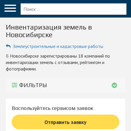
Меню
Главная
Инвентаризация земель в
Вопрос эксперту
Новосибирске
Новосибирск
Землеустроительные и кадастровые работы
ПОЛЬЗОВАТЕЛЯМ
в Новосибирске зарегистрированы 18 компаний по
инвентаризации земель с отзывами, рейтингом и
Компании
фотографиями.
Блог
ФИЛЬТРЫ
КОМПАНИЯМ
Личный кабинет
Воспользуйтесь сервисом заявок
© 2026 Все права защищены
Отправить заявку