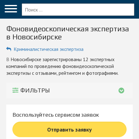
Меню
Главная
Фоновидеоскопическая экспертиза
Вопрос эксперту
в Новосибирске
Новосибирск
Криминалистическая экспертиза
ПОЛЬЗОВАТЕЛЯМ
в Новосибирске зарегистрированы 12 экспертных
компаний по проведению фоновидеоскопической
Компании
экспертизы с отзывами, рейтингом и фотографиями.
Блог
ФИЛЬТРЫ
КОМПАНИЯМ
Личный кабинет
Воспользуйтесь сервисом заявок
© 2026 Все права защищены
Отправить заявку