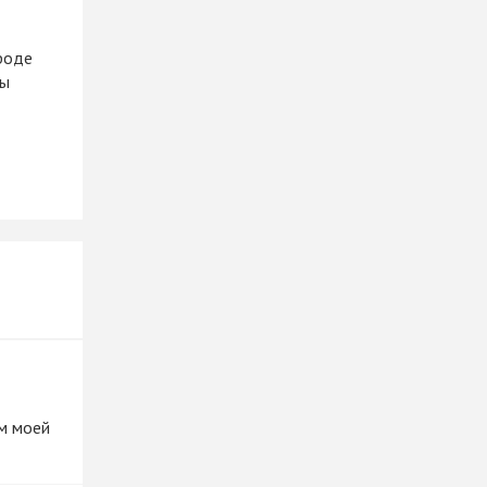
роде
ты
м моей