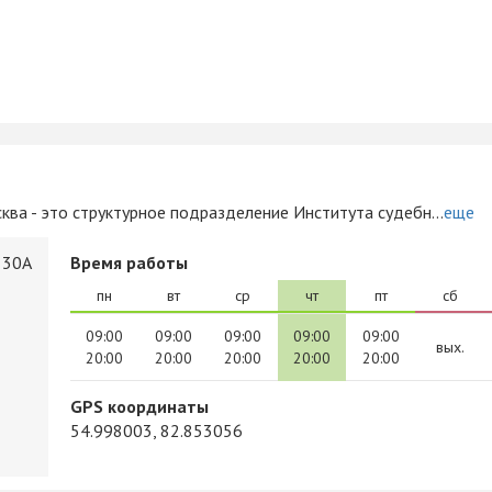
ва - это структурное подразделение Института судебн...
еще
 30А
Время работы
пн
вт
ср
чт
пт
сб
09:00
09:00
09:00
09:00
09:00
вых.
20:00
20:00
20:00
20:00
20:00
GPS координаты
54.998003, 82.853056