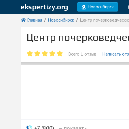
ekspertizy.org
Новосибирск
Главная
Новосибирск
Центр почерковедчески
Центр почерковедче
Всего 1 отзыв
Написать от
+7 (800)...
— показать