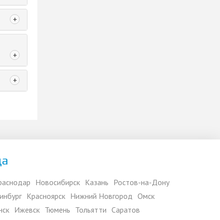
+
+
+
да
раснодар
Новосибирск
Казань
Ростов-на-Дону
инбург
Красноярск
Нижний Новгород
Омск
нск
Ижевск
Тюмень
Тольятти
Саратов