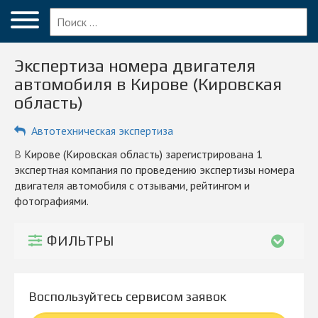
Меню
Главная
Экспертиза номера двигателя
Вопрос эксперту
автомобиля в Кирове (Кировская
область)
Киров (Кировская область)
Автотехническая экспертиза
ПОЛЬЗОВАТЕЛЯМ
Компании
в Кирове (Кировская область) зарегистрирована 1
экспертная компания по проведению экспертизы номера
Блог
двигателя автомобиля с отзывами, рейтингом и
фотографиями.
КОМПАНИЯМ
Личный кабинет
ФИЛЬТРЫ
© 2026 Все права защищены
Воспользуйтесь сервисом заявок