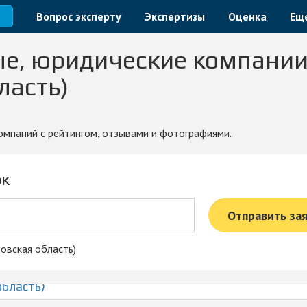
ласть)
Вопрос эксперту
Экспертизы
Оценка
Ещ
ые, юридические компании
ласть)
компаний с рейтингом, отзывами и фотографиями.
ок
Отправить за
овская область)
область)