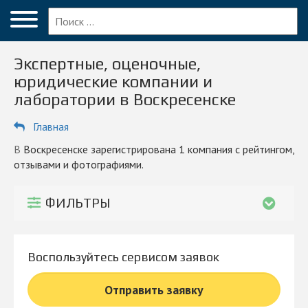
Меню
Главная
Экспертные, оценочные,
Вопрос эксперту
юридические компании и
лаборатории в Воскресенске
Воскресенск
Главная
ПОЛЬЗОВАТЕЛЯМ
Экспертизы
в Воскресенске зарегистрирована 1 компания с рейтингом,
отзывами и фотографиями.
Оценка
ФИЛЬТРЫ
Блог
КОМПАНИЯМ
Личный кабинет
Воспользуйтесь сервисом заявок
Отправить заявку
© 2026 Все права защищены