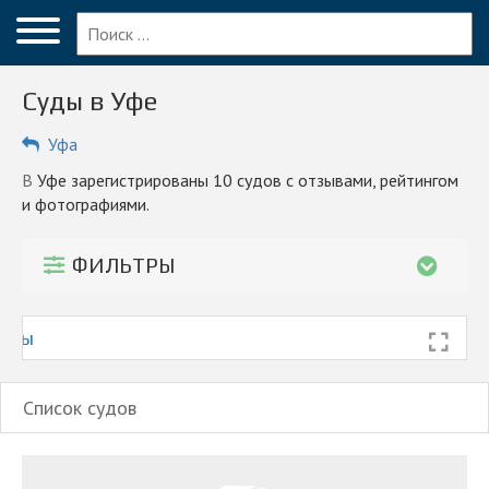
Меню
Главная
Суды в Уфе
Вопрос эксперту
Уфа
Уфа
в Уфе зарегистрированы 10 судов с отзывами, рейтингом
ПОЛЬЗОВАТЕЛЯМ
и фотографиями.
Компании
ФИЛЬТРЫ
Блог
КОМПАНИЯМ
 Уфы
Личный кабинет
Список судов
© 2026 Все права защищены