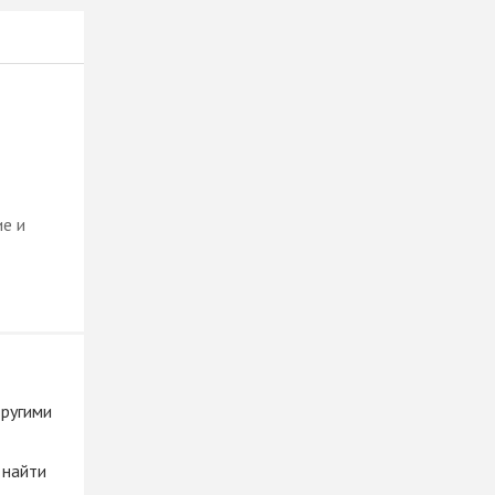
ие и
другими
 найти