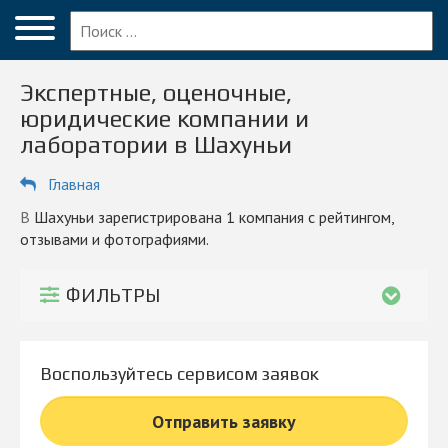
Меню
Главная
Экспертные, оценочные,
Вопрос эксперту
юридические компании и
лаборатории в Шахуньи
Шахунья
Главная
ПОЛЬЗОВАТЕЛЯМ
Суды
в Шахуньи зарегистрирована 1 компания с рейтингом,
отзывами и фотографиями.
Блог
ФИЛЬТРЫ
КОМПАНИЯМ
Личный кабинет
Воспользуйтесь сервисом заявок
© 2026 Все права защищены
Отправить заявку