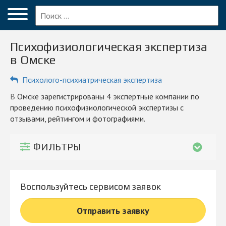
Меню
Главная
Психофизиологическая экспертиза
Вопрос эксперту
в Омске
Омск
Психолого-психиатрическая экспертиза
ПОЛЬЗОВАТЕЛЯМ
в Омске зарегистрированы 4 экспертные компании по
проведению психофизиологической экспертизы с
Компании
отзывами, рейтингом и фотографиями.
Блог
ФИЛЬТРЫ
КОМПАНИЯМ
Личный кабинет
Воспользуйтесь сервисом заявок
© 2026 Все права защищены
Отправить заявку