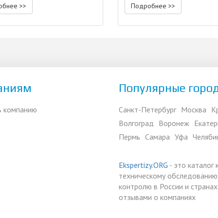
обнее >>
Подробнее >>
аниям
Популярные горо
ь компанию
Санкт-Петербург
Москва
К
Волгоград
Воронеж
Екатер
Пермь
Самара
Уфа
Челяби
Ekspertizy.ORG
- это каталог
техническому обследованию,
контролю в России и страна
отзывами о компаниях