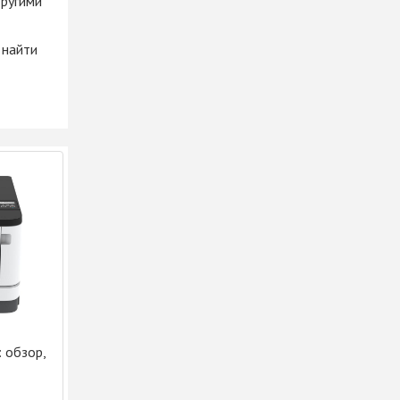
другими
 найти
 обзор,