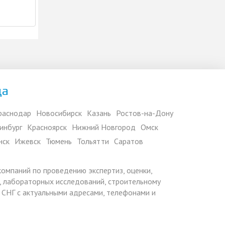
да
раснодар
Новосибирск
Казань
Ростов-на-Дону
инбург
Красноярск
Нижний Новгород
Омск
нск
Ижевск
Тюмень
Тольятти
Саратов
 компаний по проведению экспертиз, оценки,
 лабораторных исследований, строительному
х СНГ с актуальными адресами, телефонами и