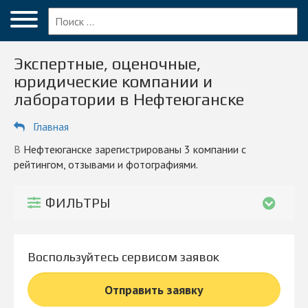
Меню
Главная
Экспертные, оценочные,
Вопрос эксперту
юридические компании и
лаборатории в Нефтеюганске
Нефтеюганск
Главная
ПОЛЬЗОВАТЕЛЯМ
Компании
в Нефтеюганске зарегистрированы 3 компании с
рейтингом, отзывами и фотографиями.
Блог
ФИЛЬТРЫ
КОМПАНИЯМ
Личный кабинет
Воспользуйтесь сервисом заявок
© 2026 Все права защищены
Отправить заявку