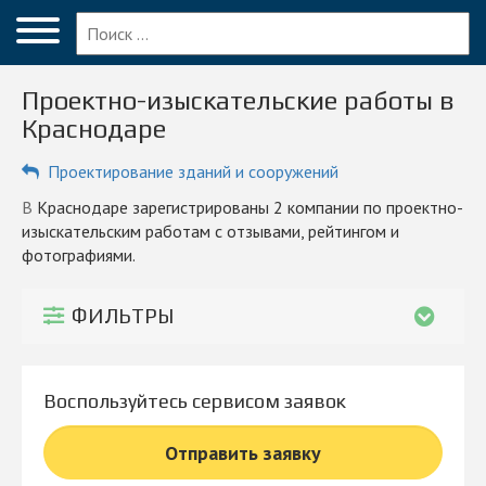
Меню
Главная
Проектно-изыскательские работы в
Вопрос эксперту
Краснодаре
Краснодар
Проектирование зданий и сооружений
ПОЛЬЗОВАТЕЛЯМ
в Краснодаре зарегистрированы 2 компании по проектно-
изыскательским работам с отзывами, рейтингом и
Компании
фотографиями.
Блог
ФИЛЬТРЫ
КОМПАНИЯМ
Личный кабинет
Воспользуйтесь сервисом заявок
© 2026 Все права защищены
Отправить заявку