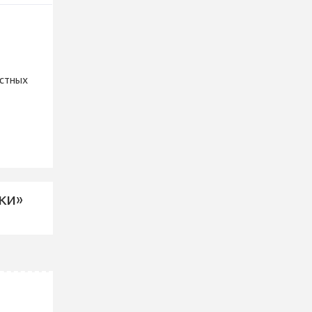
астных
ки»