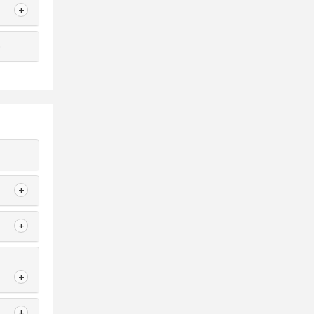
+
е
+
+
+
+