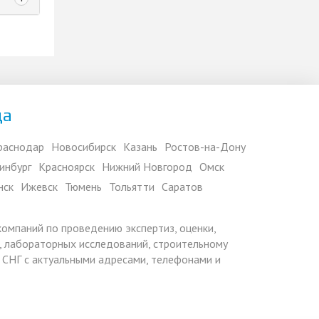
да
раснодар
Новосибирск
Казань
Ростов-на-Дону
инбург
Красноярск
Нижний Новгород
Омск
нск
Ижевск
Тюмень
Тольятти
Саратов
 компаний по проведению экспертиз, оценки,
 лабораторных исследований, строительному
х СНГ с актуальными адресами, телефонами и