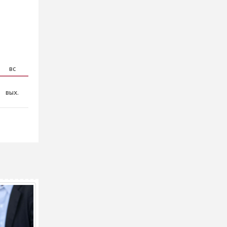
вс
вых.