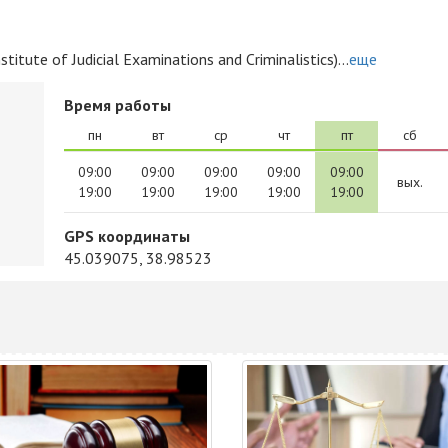
ute of Judicial Examinations and Criminalistics)...
еще
Время работы
пн
вт
ср
чт
пт
сб
09:00
09:00
09:00
09:00
09:00
вых.
19:00
19:00
19:00
19:00
19:00
GPS координаты
45.039075, 38.98523