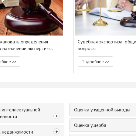
жаловать определения
Судебная экспертиза: общ
о назначении экспертизы:
вопросы
аем нюансы
обнее >>
Подробнее >>
 интеллектуальной
Оценка упущенной выгоды
+
енности
Оценка ущерба
+
а недвижимости