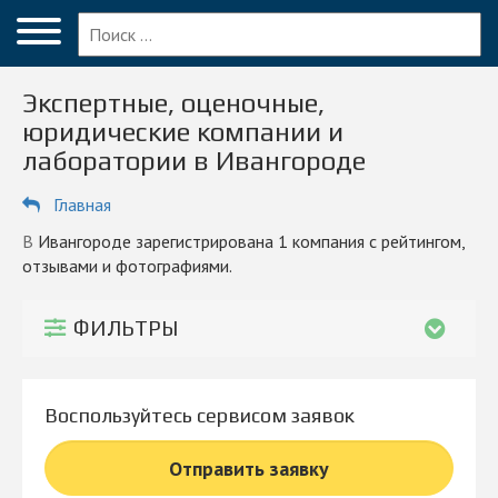
Меню
Главная
Экспертные, оценочные,
Вопрос эксперту
юридические компании и
лаборатории в Ивангороде
Ивангород
Главная
ПОЛЬЗОВАТЕЛЯМ
Экспертизы
в Ивангороде зарегистрирована 1 компания с рейтингом,
отзывами и фотографиями.
Оценка
ФИЛЬТРЫ
Блог
КОМПАНИЯМ
Личный кабинет
Воспользуйтесь сервисом заявок
Отправить заявку
© 2026 Все права защищены