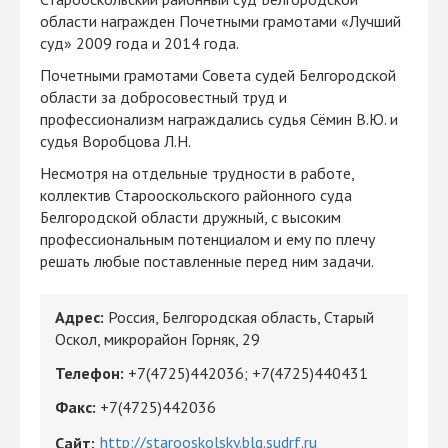
области награжден Почетными грамотами «Лучший
суд» 2009 года и 2014 года.
Почетными грамотами Совета судей Белгородской
области за добросовестный труд и
профессионализм награждались судья Сёмин В.Ю. и
судья Воробцова Л.Н.
Несмотря на отдельные трудности в работе,
коллектив Старооскольского районного суда
Белгородской области дружный, с высоким
профессиональным потенциалом и ему по плечу
решать любые поставленные перед ним задачи.
Адрес:
Россия, Белгородская область, Старый
Оскол, микрорайон Горняк, 29
Телефон:
+7(4725)442036
;
+7(4725)440431
Факс:
+7(4725)442036
http://starooskolsky.blg.sudrf.ru
Сайт: