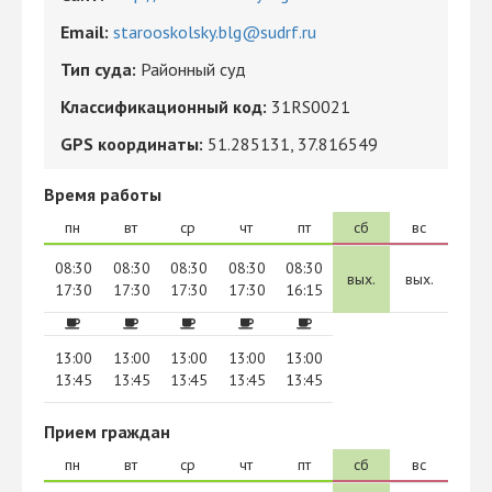
Email:
starooskolsky.blg@sudrf.ru
Тип суда:
Районный суд
Классификационный код:
31RS0021
GPS координаты:
51.285131, 37.816549
Время работы
пн
вт
ср
чт
пт
сб
вс
08:30
08:30
08:30
08:30
08:30
вых.
вых.
17:30
17:30
17:30
17:30
16:15
13:00
13:00
13:00
13:00
13:00
13:45
13:45
13:45
13:45
13:45
Прием граждан
пн
вт
ср
чт
пт
сб
вс