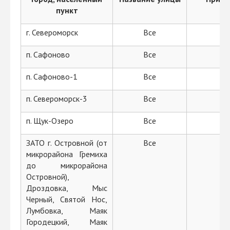
пункт
г. Североморск
Все
В
п. Сафоново
Все
В
п. Сафоново-1
Все
В
п. Североморск-3
Все
В
п. Щук-Озеро
Все
В
ЗАТО г. Островной (от
Все
В
микрорайона Гремиха
до микрорайона
Островной),
Дроздовка, Мыс
Черный, Святой Нос,
Лумбовка, Маяк
Городецкий, Маяк