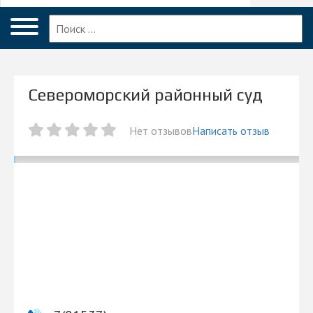
Меню
Североморск
Главная
Вопрос эксперту
Североморский районный суд
Североморск
ПОЛЬЗОВАТЕЛЯМ
Нет отзывов
Написать отзыв
Суды
Блог
КОМПАНИЯМ
Личный кабинет
© 2026 Все права защищены