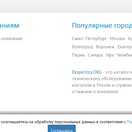
аниям
Популярные горо
ь компанию
Санкт-Петербург
Москва
К
Волгоград
Воронеж
Екатер
Пермь
Самара
Уфа
Челяби
Ekspertizy.ORG
- это каталог
техническому обследованию,
контролю в России и страна
отзывами о компаниях
вы сооглашаетесь на обработку персональных данных в соответствии с
По
ой собственностью ООО «Профит» и охраняется законом.
Соглашаюсь