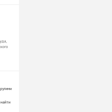
уда,
ского
другими
 найти