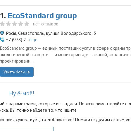
1.
EcoStandard group
нет отзывов
Росія, Севастополь, вулиця Володарського, 3
+7 (978) 2...
ещё
EcoStandard group — единый поставщик услуг в сфере охраны тр
экологической экспертизы и мониторинга, изысканий, экологиче
проектировани...
Узнать больше
Ну ё-моё!
ий с параметрами, которые вы задали. Поэкспериментируйте с 
ска. Вы точно найдете то, что ищите.
омпания существует, то добавьте её! Помогите другим людям её