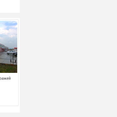
аражей