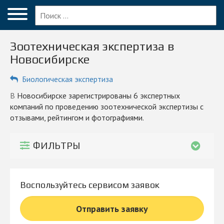
Меню
Главная
Зоотехническая экспертиза в
Вопрос эксперту
Новосибирске
Новосибирск
Биологическая экспертиза
ПОЛЬЗОВАТЕЛЯМ
в Новосибирске зарегистрированы 6 экспертных
компаний по проведению зоотехнической экспертизы с
Компании
отзывами, рейтингом и фотографиями.
Блог
ФИЛЬТРЫ
КОМПАНИЯМ
Личный кабинет
Воспользуйтесь сервисом заявок
© 2026 Все права защищены
Отправить заявку