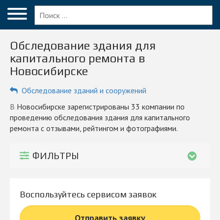
Меню
Главная
Обследование здания для
Вопрос эксперту
капитального ремонта в
Новосибирске
Новосибирск
Обследование зданий и сооружений
ПОЛЬЗОВАТЕЛЯМ
Компании
в Новосибирске зарегистрированы 33 компании по
проведению обследования здания для капитального
Блог
ремонта с отзывами, рейтингом и фотографиями.
КОМПАНИЯМ
ФИЛЬТРЫ
Личный кабинет
© 2026 Все права защищены
Воспользуйтесь сервисом заявок
Отправить заявку