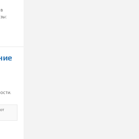
 в
зы:
ние
ости.
от