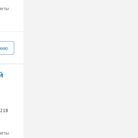
меты
нию
й
 218
меты