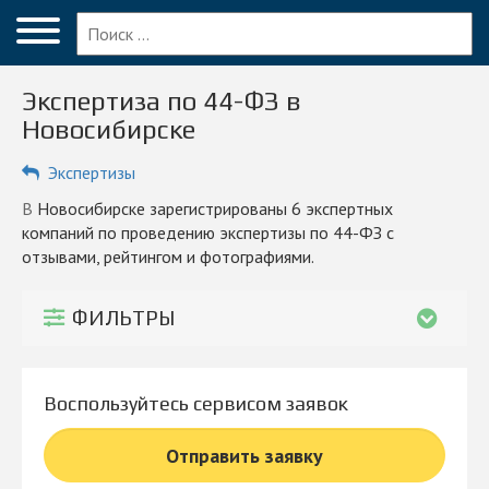
Меню
Главная
Экспертиза по 44-ФЗ в
Вопрос эксперту
Новосибирске
Новосибирск
Экспертизы
ПОЛЬЗОВАТЕЛЯМ
в Новосибирске зарегистрированы 6 экспертных
компаний по проведению экспертизы по 44-ФЗ с
Компании
отзывами, рейтингом и фотографиями.
Блог
ФИЛЬТРЫ
КОМПАНИЯМ
Личный кабинет
Воспользуйтесь сервисом заявок
© 2026 Все права защищены
Отправить заявку