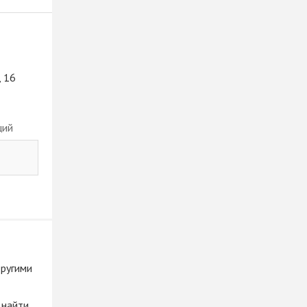
, 16
ций
другими
 найти