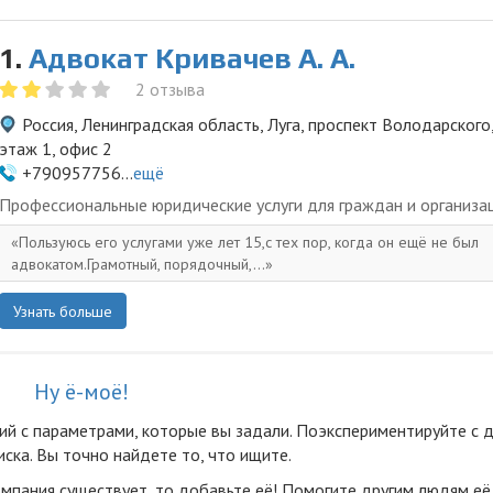
1.
Адвокат Кривачев А. А.
2 отзыва
Россия, Ленинградская область, Луга, проспект Володарского
этаж 1, офис 2
+790957756...
ещё
Профессиональные юридические услуги для граждан и организа
Пользуюсь его услугами уже лет 15,с тех пор, когда он ещё не был
адвокатом.Грамотный, порядочный,...
Узнать больше
Ну ё-моё!
ий с параметрами, которые вы задали. Поэкспериментируйте с 
ска. Вы точно найдете то, что ищите.
омпания существует, то добавьте её! Помогите другим людям её