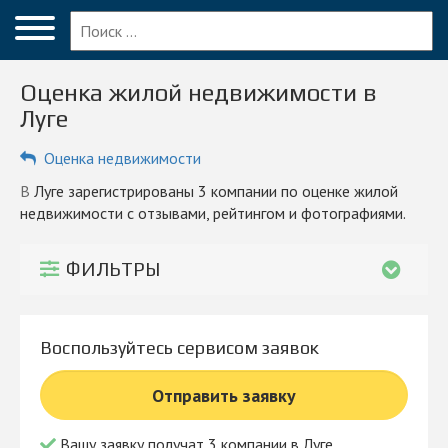
Меню
Главная
Оценка жилой недвижимости в
Вопрос эксперту
Луге
Луга
Оценка недвижимости
ПОЛЬЗОВАТЕЛЯМ
в Луге зарегистрированы 3 компании по оценке жилой
недвижимости с отзывами, рейтингом и фотографиями.
Экспертизы
Оценка
ФИЛЬТРЫ
Сопровождение бизнеса
Блог
Воспользуйтесь сервисом заявок
КОМПАНИЯМ
Отправить заявку
Личный кабинет
Вашу заявку получат 3 компании в Луге