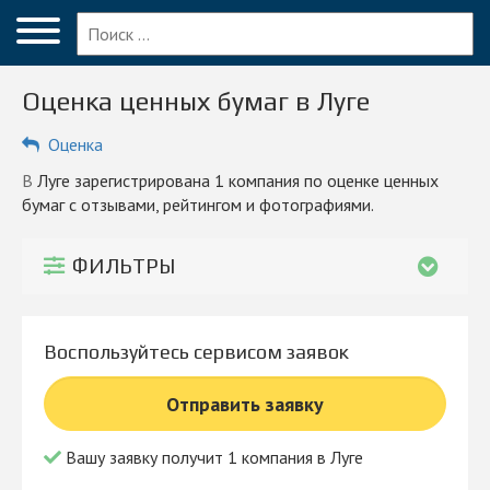
Меню
Главная
Оценка ценных бумаг в Луге
Вопрос эксперту
Оценка
Луга
в Луге зарегистрирована 1 компания по оценке ценных
ПОЛЬЗОВАТЕЛЯМ
бумаг с отзывами, рейтингом и фотографиями.
Экспертизы
ФИЛЬТРЫ
Оценка
Сопровождение бизнеса
Воспользуйтесь сервисом заявок
Блог
Отправить заявку
КОМПАНИЯМ
Личный кабинет
Вашу заявку получит 1 компания в Луге