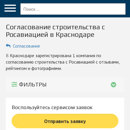
Меню
Главная
Согласование строительства с
Вопрос эксперту
Росавиацией в Краснодаре
Краснодар
Согласование
ПОЛЬЗОВАТЕЛЯМ
в Краснодаре зарегистрирована 1 компания по
согласованию строительства с Росавиацией с отзывами,
Компании
рейтингом и фотографиями.
Блог
ФИЛЬТРЫ
КОМПАНИЯМ
Личный кабинет
Воспользуйтесь сервисом заявок
© 2026 Все права защищены
Отправить заявку