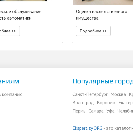
еское обслуживание
Оценка наследственного
ств автоматики
имущества
обнее >>
Подробнее >>
аниям
Популярные горо
ь компанию
Санкт-Петербург
Москва
К
Волгоград
Воронеж
Екатер
Пермь
Самара
Уфа
Челяби
Ekspertizy.ORG
- это каталог