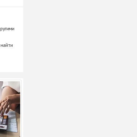
другими
 найти