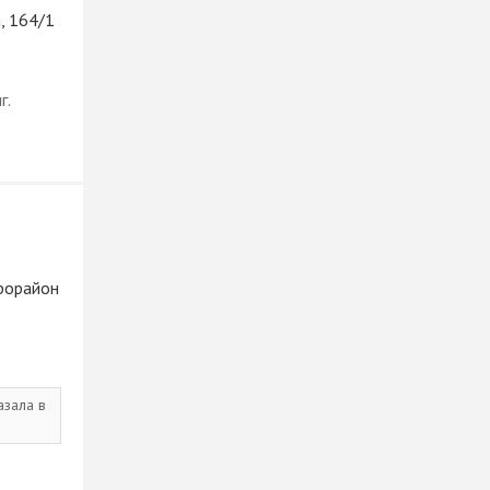
, 164/1
г.
крорайон
азала в