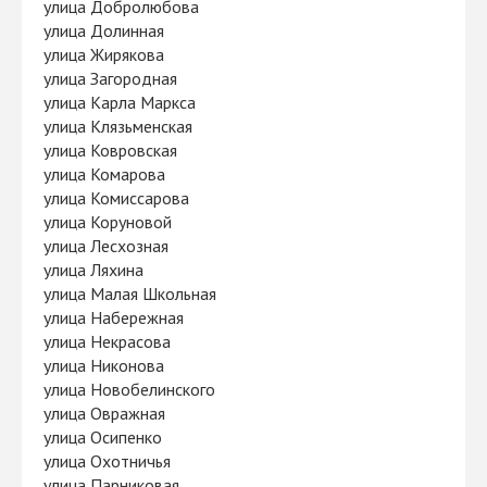
улица Добролюбова
улица Долинная
улица Жирякова
улица Загородная
улица Карла Маркса
улица Клязьменская
улица Ковровская
улица Комарова
улица Комиссарова
улица Коруновой
улица Лесхозная
улица Ляхина
улица Малая Школьная
улица Набережная
улица Некрасова
улица Никонова
улица Новобелинского
улица Овражная
улица Осипенко
улица Охотничья
улица Парниковая