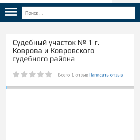
Меню
Ковров
Главная
Вопрос эксперту
Судебный участок № 1 г.
Ковров
Коврова и Ковровского
судебного района
ПОЛЬЗОВАТЕЛЯМ
Компании
Всего 1 отзыв
Написать отзыв
Блог
КОМПАНИЯМ
Личный кабинет
© 2026 Все права защищены