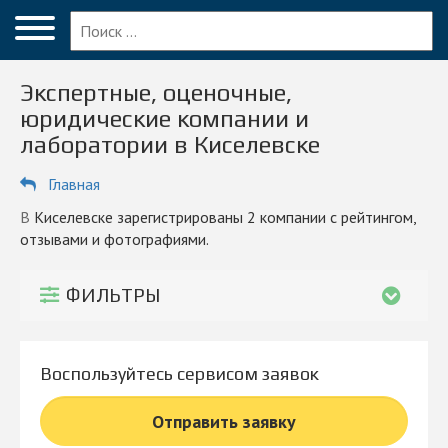
Меню
Главная
Экспертные, оценочные,
Вопрос эксперту
юридические компании и
лаборатории в Киселевске
Киселевск
Главная
ПОЛЬЗОВАТЕЛЯМ
Экспертизы
в Киселевске зарегистрированы 2 компании с рейтингом,
отзывами и фотографиями.
Оценка
ФИЛЬТРЫ
Суды
Блог
Воспользуйтесь сервисом заявок
КОМПАНИЯМ
Личный кабинет
Отправить заявку