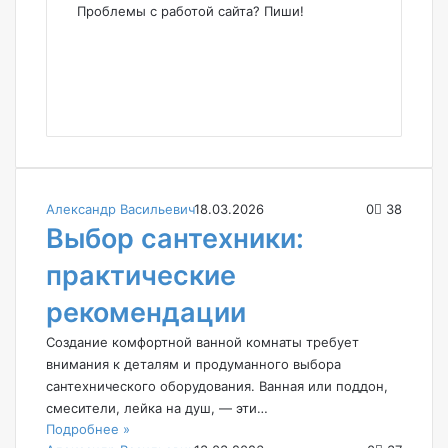
Проблемы с работой сайта? Пиши!
W
e
F
b
a
X
s
c
I
i
e
n
t
b
s
e
o
t
o
a
k
g
Александр Васильевич
18.03.2026
0
38
r
Выбор сантехники:
a
m
практические
рекомендации
Создание комфортной ванной комнаты требует
внимания к деталям и продуманного выбора
сантехнического оборудования. Ванная или поддон,
смесители, лейка на душ, — эти…
Подробнее »