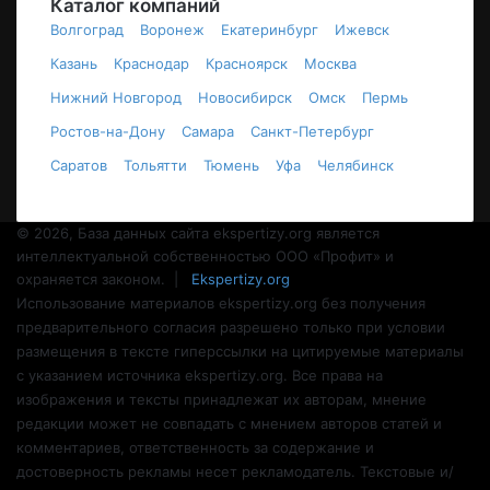
Каталог компаний
Волгоград
Воронеж
Екатеринбург
Ижевск
Казань
Краснодар
Красноярск
Москва
Нижний Новгород
Новосибирск
Омск
Пермь
Ростов-на-Дону
Самара
Санкт-Петербург
Саратов
Тольятти
Тюмень
Уфа
Челябинск
© 2026, База данных сайта ekspertizy.org является
интеллектуальной собственностью ООО «Профит» и
охраняется законом. |
Ekspertizy.org
Использование материалов ekspertizy.org без получения
предварительного согласия разрешено только при условии
размещения в тексте гиперссылки на цитируемые материалы
с указанием источника ekspertizy.org. Все права на
изображения и тексты принадлежат их авторам, мнение
редакции может не совпадать с мнением авторов статей и
комментариев, ответственность за содержание и
достоверность рекламы несет рекламодатель. Текстовые и/