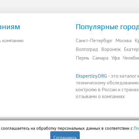
аниям
Популярные горо
ь компанию
Санкт-Петербург
Москва
К
Волгоград
Воронеж
Екатер
Пермь
Самара
Уфа
Челяби
Ekspertizy.ORG
- это каталог
техническому обследованию,
контролю в России и страна
отзывами о компаниях
вы сооглашаетесь на обработку персональных данных в соответствии с
По
ой собственностью ООО «Профит» и охраняется законом.
Соглашаюсь