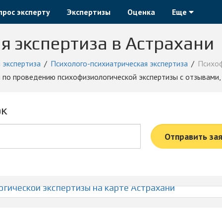
прос эксперту
Экспертизы
Оценка
Еще
 экспертиза в Астрахани
 экспертиза
Психолого-психиатрическая экспертиза
Психоф
ия по проведению психофизиологической экспертизы с отзывами,
ок
Отправить за
гической экспертизы на карте Астрахани