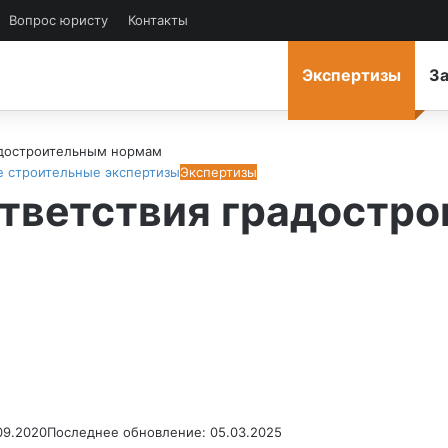
Вопрос юристу
Контакты
Экспертизы
За
адостроительным нормам
е строительные экспертизы
Экспертизы
ответствия градостр
ow
d
l
09.2020
Последнее обновление: 05.03.2025