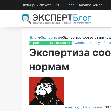
Пятница, 7 августа 2026
Блог
Каталог компаний
Блог
→
Экспертизы
→
Экспертиза соответствия гр
Строительные экспертизы
Судебные и досудебны
Экспертиза со
нормам
Foll
Sen
on
an
X
emai
Александр Васильевич
08.